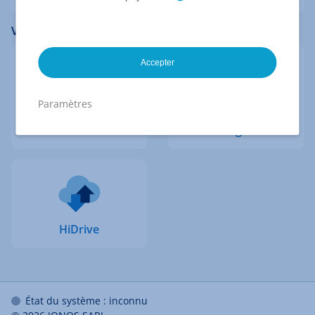
Vos emails, contacts et rendez-vous
Accepter
Paramètres
Webmail
Data Center
Designer
HiDrive
État du système : inconnu