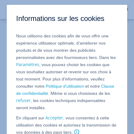
Informations sur les cookies
Nous utilisons des cookies afin de vous offrir une
Connexion IONOS
expérience utilisateur optimale, d’améliorer nos
produits et de vous montrer des publicités
personnalisées avec des fournisseurs tiers. Dans les
Numéro de client, adresse email ou domaine
Paramètres
, vous pouvez choisir les cookies que
vous souhaitez autoriser et revenir sur vos choix à
Identifiant oublié ?
tout moment. Pour plus d'informations, veuillez
Mot de passe oublié ?
consulter notre
Politique d'utilisation
et notre
Clause
de confidentialité
. Même si vous choisissez de les
refuser
, les cookies techniques indispensables
Suivant
seront installés.
Accepter
En cliquant sur
, vous consentez à cette
Vous n'êtes pas encore client IONOS ?
utilisation des cookies et autorisez la transmission de
Devenez client dès maintenant et profitez de nos offres.
vos données à des pays tiers.