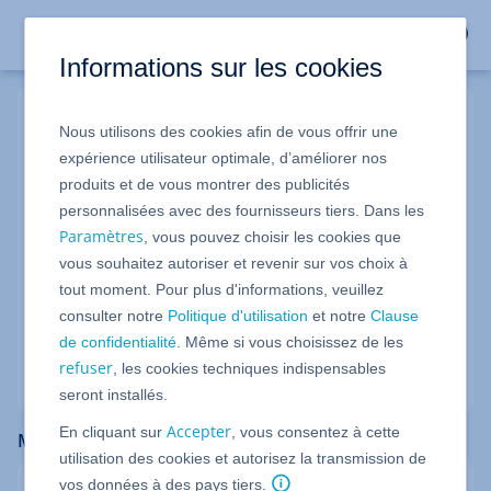
Informations sur les cookies
Nous utilisons des cookies afin de vous offrir une
My IONOS Login
expérience utilisateur optimale, d’améliorer nos
produits et de vous montrer des publicités
personnalisées avec des fournisseurs tiers. Dans les
Customer ID, email address or domain
Paramètres
, vous pouvez choisir les cookies que
vous souhaitez autoriser et revenir sur vos choix à
Forgot your login details?
tout moment. Pour plus d'informations, veuillez
Forgot Your Password?
consulter notre
Politique d'utilisation
et notre
Clause
de confidentialité
. Même si vous choisissez de les
refuser
, les cookies techniques indispensables
Next
seront installés.
Accepter
En cliquant sur
, vous consentez à cette
More IONOS Logins
utilisation des cookies et autorisez la transmission de
vos données à des pays tiers.