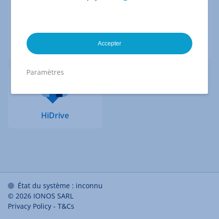
Webmail
Data Center
Accepter
Designer
Paramètres
HiDrive
État du système : inconnu
© 2026
IONOS SARL
Privacy Policy
-
T&Cs